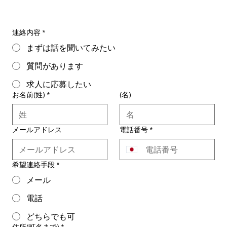
連絡内容
*
まずは話を聞いてみたい
質問があります
求人に応募したい
お名前(姓)
*
(名)
メールアドレス
電話番号
*
希望連絡手段
*
メール
電話
どちらでも可
住所(町名まで)
*